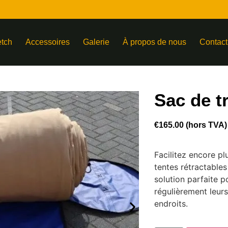
etch
Accessoires
Galerie
À propos de nous
Contact
Sac de t
€
165.00
(hors TVA)
Facilitez encore p
tentes rétractables
solution parfaite p
régulièrement leurs
endroits.